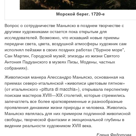
Морской берег. 1720-е
Вопрос о сотрудничестве Маньяско в позднем творчестве с
другими художниками остается пока открытым для
исследователей. Возможно, что искавший новые приемы
передачи света, цвета, воздушной атмосферы художник сам
исполнял пейзажи в своих поздних работах ("Бурное море",
Сан Мартин, Городской музей; эпизоды из жизни Святого
Антония Падуанского в музеях Пизы, Модены, частных
собраниях).
Живописная манера Алессандро Маньяско, основанная на
приемах северо-итальянской «живописи цветовым пятном»
(от итальянского «pittura di macchia»), открывала перспективу
поискам мастеров XVIII—XIX столетий, которые стремились
запечатлеть все более кратковременные и разнообразные
проявления динамики жизни природы и человека. Живопись
Маньяско являлась для них примером подлинной живописной
свободы, творческой фантазии и эмоциональной глубины в
видении реальности художником XVIII века.
Елена Федотова