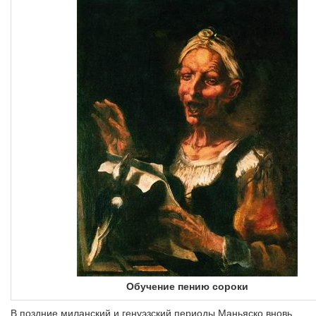
Обучение пению сороки
В поздние миланский и генуэзский периоды Маньяско вновь