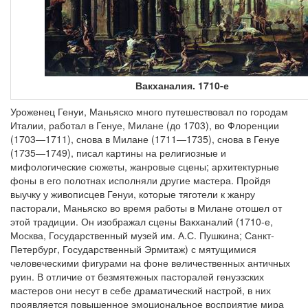
Вакханалия. 1710-е
Уроженец Генуи, Маньяско много путешествовал по городам
Италии, работал в Генуе, Милане (до 1703), во Флоренции
(1703—1711), снова в Милане (1711—1735), снова в Генуе
(1735—1749), писал картины на религиозные и
мифологические сюжеты, жанровые сцены; архитектурные
фоны в его полотнах исполняли другие мастера. Пройдя
выучку у живописцев Генуи, которые тяготели к жанру
пасторали, Маньяско во время работы в Милане отошел от
этой традиции. Он изображал сцены Вакханалий (1710-е,
Москва, Государственный музей им. А.С. Пушкина; Санкт-
Петербург, Государственный Эрмитаж) с мятущимися
человеческими фигурами на фоне величественных античных
руин. В отличие от безмятежных пасторалей генуэзских
мастеров они несут в себе драматический настрой, в них
проявляется повышенное эмоциональное восприятие мира