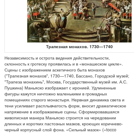
Трапезная монахов. 1730—1740
Независимость и острота видения действительности,
склонность к гротеску проявилась и в «монашеском цикле».
Сцены с изображением аскетичного быта монахов
("Трапезная монахов", 1730—1740, Бассано, Городской музей;
"Трапеза монахинь", Москва, Государственный музей им. А.С.
Пушкина) Маньяско изображает с иронией. Удлиненные
фигуры кажутся ничтожно маленькими в громадных
помещениях старого монастыря. Нервная динамика света и
тени усиливает расплывчатость форм, вносит драматическое
напряжение в изображаемые сцены. Сформировавшаяся
живописная манера Маньяско строится на чередовании
длинных и коротких пастозных мазков, кроющих коричнево-
черный корпусный слой фона. «Сильный мазок» («tocco