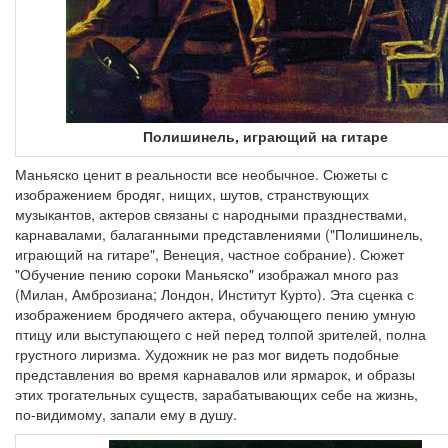
Полишинель, играющий на гитаре
Маньяско ценит в реальности все необычное. Сюжеты с
изображением бродяг, нищих, шутов, странствующих
музыкантов, актеров связаны с народными празднествами,
карнавалами, балаганными представлениями ("Полишинель,
играющий на гитаре", Венеция, частное собрание). Сюжет
"Обучение пению сороки Маньяско" изображал много раз
(Милан, Амброзиана; Лондон, Институт Курто). Эта сценка с
изображением бродячего актера, обучающего пению умную
птицу или выступающего с ней перед толпой зрителей, полна
грустного лиризма. Художник не раз мог видеть подобные
представления во время карнавалов или ярмарок, и образы
этих трогательных существ, зарабатывающих себе на жизнь,
по-видимому, запали ему в душу.