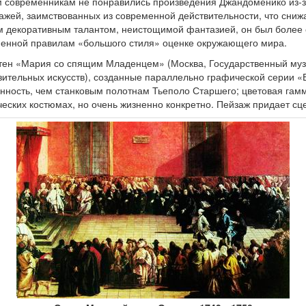
гим современникам не понравились произведения Джандоменико из-
жей, заимствованных из современной действительности, что сниж
м декоративным талантом, неистощимой фантазией, он был более 
иненной правилам «большого стиля» оценке окружающего мира.
ен «Мария со спящим Младенцем» (Москва, Государственный музей
зительных искусств), созданные параллельно графической серии «Б
ость, чем станковым полотнам Тьеполо Старшего; цветовая гамма
ских костюмах, но очень жизненно конкретно. Пейзаж придает сц