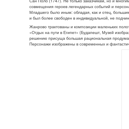
Сан Поло (1747). Не только заказчикам, но и мно
совмещения героев легендарных событий и персона
Младшего было иным: обладая, как и отец, больши
и был более свободен в индивидуальной, не подч
Жанрово трактованы и композиции маленьких полот
«Отдых на пути в Египет» (Будапешт, Музей изобра
решению присуща большая рациональная продуманн
Персонажи изображены в современных и фантастиче