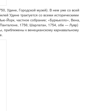
, Удине, Городской музей). В нем уже со всей
илей Удине трактуется со всеми историческими
ью-Йорк, частное собрание; «Буркьелло», Вена,
Панталоне, 1756; Шарлатан, 1754, обе — Лувр)
ны, приближены к венецианскому карнавальному
е.