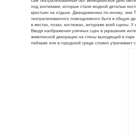
сам театрализованный быт венецианской действите
под зонтиками, которые стали модной деталью кос
крестьян на отдыхе. Джандоменико по-иному, чем 
театрализованного повседневного быта в общую де
в жестах, позах, костюмах, антураже всей сцены. 
Вводя изображения уличных сцен в украшение инте
живописной декорации на стены выходящей в парк 
пейзаже или в городской среде словно утрачивает 