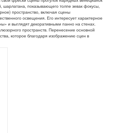
в свои фрески сцены прогулок нарядных венецианок
й, шарлатана, показывающего толпе зевак фокусы,
рное) пространство, включая сцены
ественного освещения. Его интересует характерное
нны» и выглядят декоративными панно на стенах.
ллюзорного пространств. Перенесение основной
тва, которое благодаря изображению сцен в