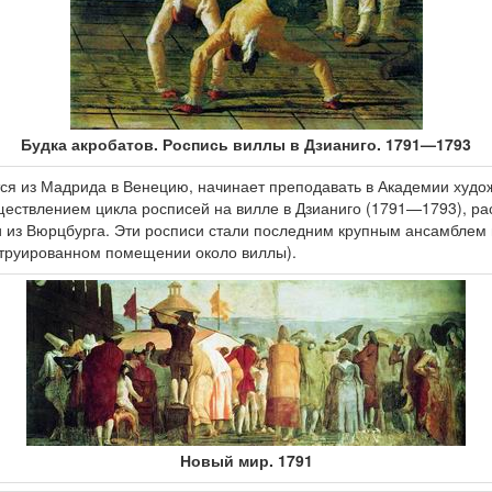
Будка акробатов. Роспись виллы в Дзианиго. 1791—1793
ся из Мадрида в Венецию, начинает преподавать в Академии художе
ществлением цикла росписей на вилле в Дзианиго (1791—1793), р
 из Вюрцбурга. Эти росписи стали последним крупным ансамблем 
струированном помещении около виллы).
Новый мир. 1791