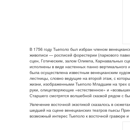
В 1756 году Тьеполо был избран членом венецианс
живописи — росписей форестерии (паркового пави
сцен, Готическим, залом Олимпа, Карнавальных сц
исполнены в виде настенных панно вертикального 
была осуществлена известным венецианским худож
лестницы, словно ведущие на второй этаж, с котор
жизни, изображенными Тьеполо Младшим на трех ост
руки, олицетворяющие «естественное» и «возвышен
Старшего смотрятся волшебной сказкой рядом с б
Увлечение восточной экзотикой сказалось в сюжета
шедшей на сцене венецианских театров пьесы Прин
возможный интерес Тьеполо к восточной гравюре и