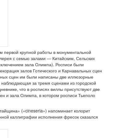
им первой крупной работы в монументальной
лерея с семью залами — Китайским, Сельских
исключением зала Олимпа). Росписи были
екорация залов Готического и Карнавальных сцен
ьных сцен им были написаны две иллюзорные
ка, наблюдающая за тремя сценами из городской
невнике, что в росписях виллы присутствуют две
ен и зала Олимпа, в котором росписи Тьеполо
итайщина» («cineseria») напоминает колорит
анной каллиграфии исполнения фресок сказался