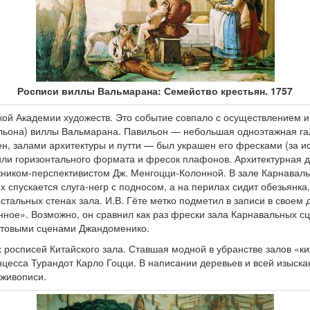
Росписи виллы Вальмарана: Семейство крестьян. 1757
кой Академии художеств. Это событие совпало с осуществлением 
льона) виллы Вальмарана. Павильон — небольшая одноэтажная га
ен, залами архитектуры и путти — был украшен его фресками (за 
или горизонтального формата и фресок плафонов. Архитектурная д
ником-перспективистом Дж. Менгоцци-Колонной. В зале Карнавал
ых спускается слуга-негр с подносом, а на перилах сидит обезьян
альных стенах зала. И.В. Гёте метко подметил в записи в своем д
ное». Возможно, он сравнил как раз фрески зала Карнавальных сц
ытовыми сценами Джандоменико.
х росписей Китайского зала. Ставшая модной в убранстве залов «к
цесса Турандот Карло Гоцци. В написании деревьев и всей изыск
 живописи.