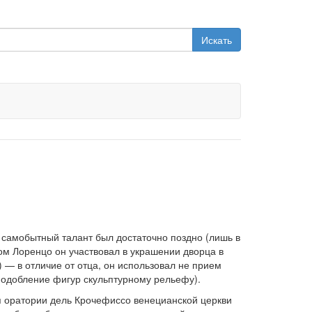
Искать
 самобытный талант был достаточно поздно (лишь в
ом Лоренцо он участвовал в украшении дворца в
— в отличие от отца, он использовал не прием
одобление фигур скульптурному рельефу).
ля оратории дель Крочефиссо венецианской церкви