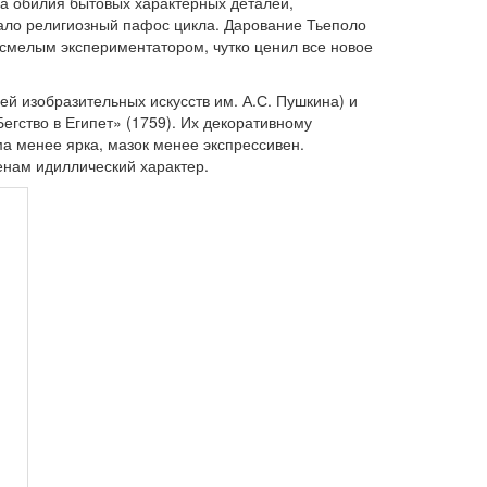
за обилия бытовых характерных деталей,
ало религиозный пафос цикла. Дарование Тьеполо
смелым экспериментатором, чутко ценил все новое
 изобразительных искусств им. А.С. Пушкина) и
егство в Египет» (1759). Их декоративному
 менее ярка, мазок менее экспрессивен.
енам идиллический характер.