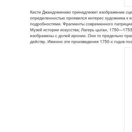
Кисти Джандоменико принадлежит изображение сцен
определенностью проявился интерес художника к и
подробностями. Фрагменты современного патрициан
Музей истории искусства; Лагерь цыган, 1750—1753
изображены с долей иронии. Они то предельно пра
действу. Именно эти произведения 1750-х годов п