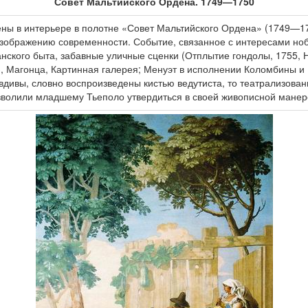
Совет Мальтийского Ордена. 1749—1750
ы в интерьере в полотне «Совет Мальтийского Ордена» (1749—1750
зображению современности. Событие, связанное с интересами ноб
ского быта, забавные уличные сценки (Отплытие гондолы, 1755, Н
, Магонца, Картинная галерея; Менуэт в исполнении Коломбины и 
вдивы, словно воспроизведены кистью ведутиста, то театрализова
озволили младшему Тьеполо утвердиться в своей живописной манер