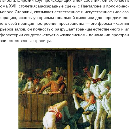
льности, широкий круг происходящих в ней событий. Он включает 
тюма XVIII столетия; маскарадные сцены с Панталоне и Коломбино
Тьеполо Старший, связывает естественное и искусственное (иллюзо
корацию, используя приемы тональной живописи для передачи ест
У него свой принцип построения пространства — его фрески «карти
рьеров залов, он полностью разрушает границы естественного и и
форестерии свидетельствует о «живописном» понимании пространс
свои естественные границы.