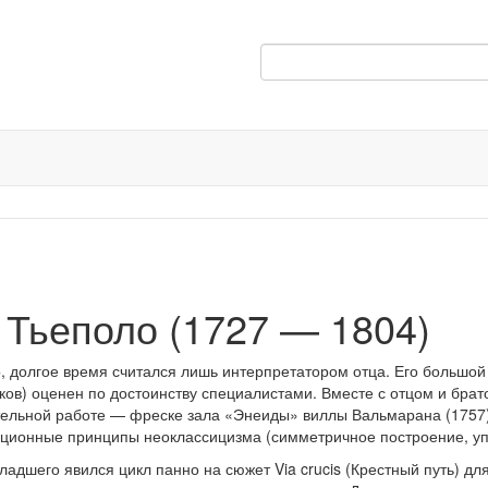
Тьеполо (1727 — 1804)
 долгое время считался лишь интерпретатором отца. Его большой
ков) оценен по достоинству специалистами. Вместе с отцом и брат
ельной работе — фреске зала «Энеиды» виллы Вальмарана (1757) 
иционные принципы неоклассицизма (симметричное построение, уп
адшего явился цикл панно на сюжет Via crucis (Крестный путь) д