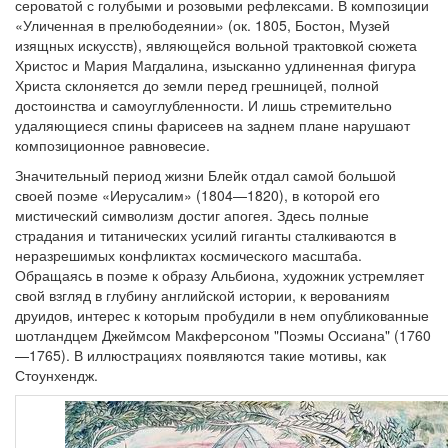
сероватой с голубыми и розовыми рефлексами. В композиции
«Уличенная в прелюбодеянии» (ок. 1805, Бостон, Музей
изящных искусств), являющейся вольной трактовкой сюжета
Христос и Мария Магдалина, изысканно удлиненная фигура
Христа склоняется до земли перед грешницей, полной
достоинства и самоуглубленности. И лишь стремительно
удаляющиеся спины фарисеев на заднем плане нарушают
композиционное равновесие.
Значительный период жизни Блейк отдал самой большой
своей поэме «Иерусалим» (1804—1820), в которой его
мистический символизм достиг апогея. Здесь полные
страдания и титанических усилий гиганты сталкиваются в
неразрешимых конфликтах космического масштаба.
Обращаясь в поэме к образу Альбиона, художник устремляет
свой взгляд в глубину английской истории, к верованиям
друидов, интерес к которым пробудили в нем опубликованные
шотландцем Джеймсом Макферсоном "Поэмы Оссиана" (1760
—1765). В иллюстрациях появляются такие мотивы, как
Стоунхендж.