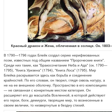
Красный дракон и Жена, облеченная в солнце. Ок. 1803
В 1790—1796 годах Блейк создал серию нерифмованных
поэм, известных под общим названием "Пророческие книги".
Среди них такие, как "Бракосочетание Неба и Ада" (ок. 1790—
1795), "Книга Уризена" (1794), "Книга Лоса" (1795). Мир
Блейка раскрывается здесь как борьба и соединение
крайностей. По его словам, он творил, глядя сквозь натуру, а
не на ее внешнюю оболочку. Пространство в его композициях
— не связанная с конкретным местом категория. Он
расширяет его до масштаба Вселенной, в которой действуют
его герои, боги, демиурги, творящие мир, то вознесенные в
своем величии, то низвергнутые в бездну стихий.