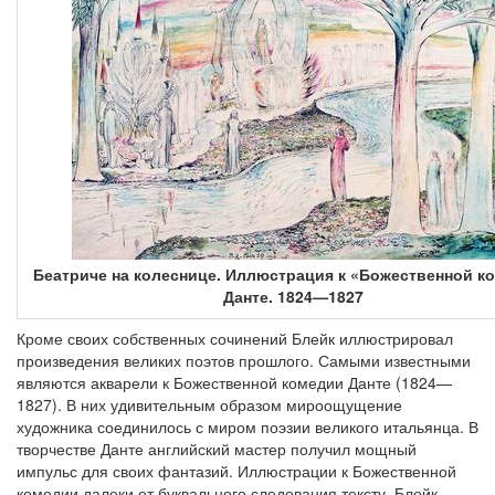
Беатриче на колеснице. Иллюстрация к «Божественной к
Данте. 1824—1827
Кроме своих собственных сочинений Блейк иллюстрировал
произведения великих поэтов прошлого. Самыми известными
являются акварели к Божественной комедии Данте (1824—
1827). В них удивительным образом мироощущение
художника соединилось с миром поэзии великого итальянца. В
творчестве Данте английский мастер получил мощный
импульс для своих фантазий. Иллюстрации к Божественной
комедии далеки от буквального следования тексту. Блейк