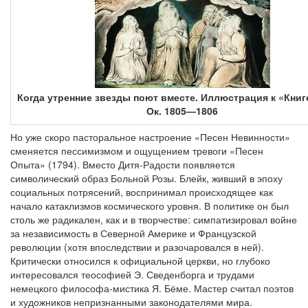
Когда утренние звезды поют вместе. Иллюстрация к «Книг
Ок. 1805—1806
Но уже скоро пасторальное настроение «Песен Невинности»
сменяется пессимизмом и ощущением тревоги «Песен
Опыта» (1794). Вместо Дитя-Радости появляется
символический образ Больной Розы. Блейк, живший в эпоху
социальных потрясений, воспринимал происходящее как
начало катаклизмов космического уровня. В политике он был
столь же радикален, как и в творчестве: симпатизировал войне
за независимость в Северной Америке и Французской
революции (хотя впоследствии и разочаровался в ней).
Критически относился к официальной церкви, но глубоко
интересовался теософией Э. Сведенборга и трудами
немецкого философа-мистика Я. Бёме. Мастер считал поэтов
и художников непризнанными законодателями мира.