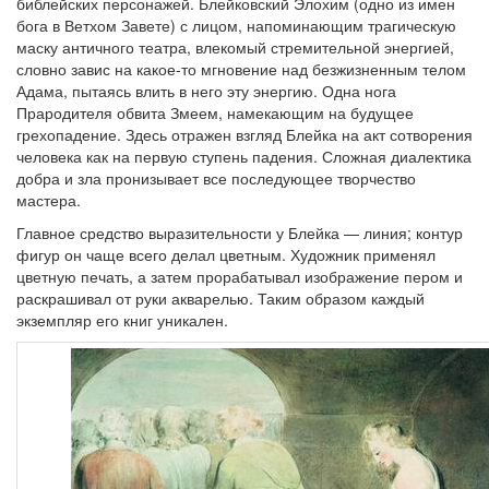
библейских персонажей. Блейковский Элохим (одно из имен
бога в Ветхом Завете) с лицом, напоминающим трагическую
маску античного театра, влекомый стремительной энергией,
словно завис на какое-то мгновение над безжизненным телом
Адама, пытаясь влить в него эту энергию. Одна нога
Прародителя обвита Змеем, намекающим на будущее
грехопадение. Здесь отражен взгляд Блейка на акт сотворения
человека как на первую ступень падения. Сложная диалектика
добра и зла пронизывает все последующее творчество
мастера.
Главное средство выразительности у Блейка — линия; контур
фигур он чаще всего делал цветным. Художник применял
цветную печать, а затем прорабатывал изображение пером и
раскрашивал от руки акварелью. Таким образом каждый
экземпляр его книг уникален.