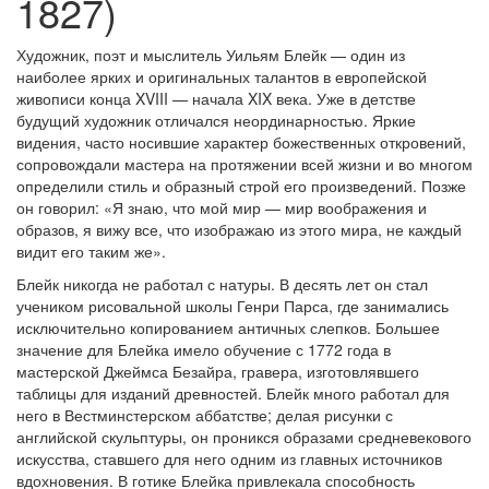
1827)
Художник, поэт и мыслитель Уильям Блейк — один из
наиболее ярких и оригинальных талантов в европейской
живописи конца XVIII — начала XIX века. Уже в детстве
будущий художник отличался неординарностью. Яркие
видения, часто носившие характер божественных откровений,
сопровождали мастера на протяжении всей жизни и во многом
определили стиль и образный строй его произведений. Позже
он говорил: «Я знаю, что мой мир — мир воображения и
образов, я вижу все, что изображаю из этого мира, не каждый
видит его таким же».
Блейк никогда не работал с натуры. В десять лет он стал
учеником рисовальной школы Генри Парса, где занимались
исключительно копированием античных слепков. Большее
значение для Блейка имело обучение с 1772 года в
мастерской Джеймса Безайра, гравера, изготовлявшего
таблицы для изданий древностей. Блейк много работал для
него в Вестминстерском аббатстве; делая рисунки с
английской скульптуры, он проникся образами средневекового
искусства, ставшего для него одним из главных источников
вдохновения. В готике Блейка привлекала способность