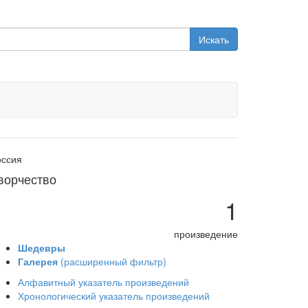
Искать
оссия
ворчество
1
произведение
Шедевры
Галерея
(расширенный фильтр)
Алфавитный указатель произведений
Хронологический указатель произведений