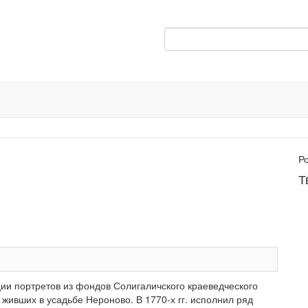
Р
Т
ации портретов из фондов Солигаличского краеведческого
живших в усадьбе Нероново. В 1770-х гг. исполнил ряд