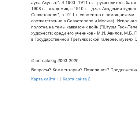
аула Ахульго". В 1903- 1911 гг. - руководитель ба
1908 г. - академик, с 1910 г. - д.чл. Академии худо
Севастополя", в 1911 г. совместно с помощниками 
соответственно в Севастополе и Москве). Исполнял
полотна на темы кавказских войн ("Штурм Геок-Теп
художеств; среди его учеников - М.И. Авилов, М.Б. 
в Государственной Третьяковской галерее, музеях 
© art-catalog 2003-2020
Вопросы? Комментарии? Пожелания? Предложени
Карта сайта 1
|
Карта сайта 2