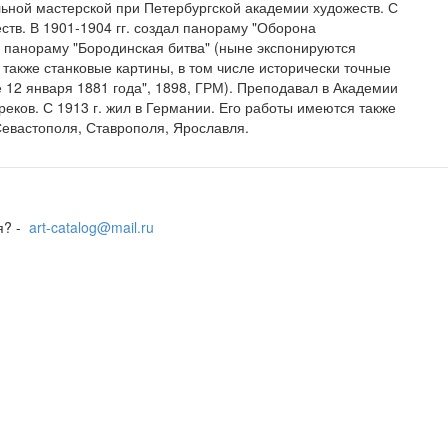
тальной мастерской при Петербургской академии художеств. С
жеств. В 1901-1904 гг. создал панораму "Оборона
- панораму "Бородинская битва" (ныне экспонируются
 также станковые картины, в том числе исторически точные
е 12 января 1881 года", 1898, ГРМ). Преподавал в Академии
Греков. С 1913 г. жил в Германии. Его работы имеются также
Севастополя, Ставрополя, Ярославля.
я? -
art-catalog@mail.ru