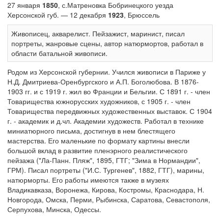
27 января
1850
, с.Матреновка Бобринецкого уезда
Херсонской губ. — 12 декабря
1923
, Брюссель
Живописец, акварелист. Пейзажист, маринист, писал
портреты, жанровые сцены, автор натюрмортов, работал в
области батальной живописи.
Родом из Херсонской губернии. Учился живописи в Париже у
Н.Д. Дмитриева-Оренбургского и А.П. Боголюбова. В 1876-
1903 гг. и с 1919 г. жил во Франции и Бельгии. С 1891 г. - член
Товарищества южнорусских художников, с 1905 г. - член
Товарищества передвижных художественных выставок. С 1904
г. - академик и д.чл. Академии художеств. Работал в технике
миниатюрного письма, достигнув в нем блестящего
мастерства. Его маленькие по формату картины внесли
большой вклад в развитие пленэрного реалистического
пейзажа ("Ла-Панн. Пляж", 1895, ГТГ; "Зима в Нормандии",
ГРМ). Писал портреты ("И.С. Тургенев", 1882, ГТГ), марины,
натюрморты. Его работы имеются также в музеях
Владикавказа, Воронежа, Кирова, Костромы, Краснодара, Н.
Новгорода, Омска, Перми, Рыбинска, Саратова, Севастополя,
Серпухова, Минска, Одессы.