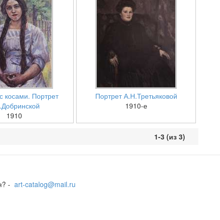
с косами. Портрет
Портрет А.Н.Третьяковой
.Добринской
1910-е
1910
1-3 (из 3)
я? -
art-catalog@mail.ru