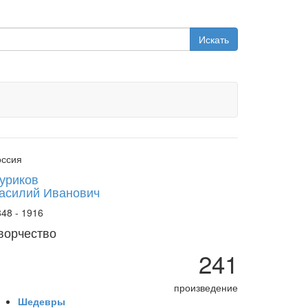
Искать
оссия
уриков
асилий Иванович
48 - 1916
ворчество
241
произведение
Шедевры