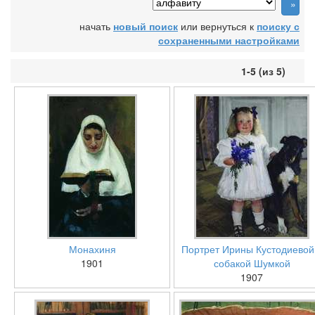
начать
новый поиск
или вернуться к
поиску с
сохраненными настройками
1-5 (из 5)
Монахиня
Портрет Ирины Кустодиевой
1901
собакой Шумкой
1907