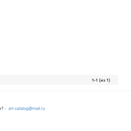
1-1 (из 1)
я? -
art-catalog@mail.ru