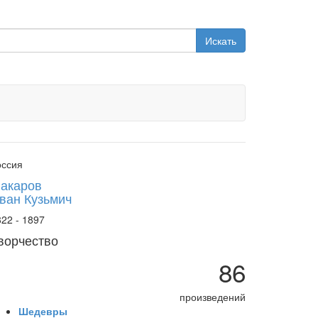
Искать
оссия
акаров
ван Кузьмич
22 - 1897
ворчество
86
произведений
Шедевры