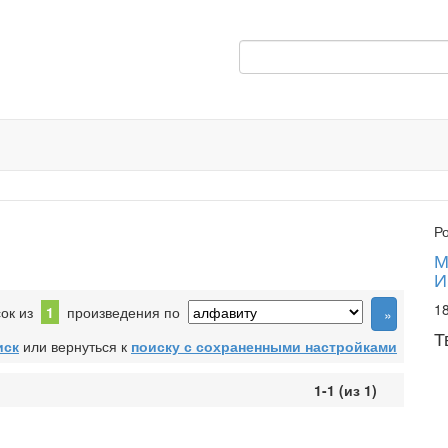
Р
М
И
18
сок из
1
произведения по
Т
иск
или вернуться к
поиску с сохраненными настройками
1-1 (из 1)