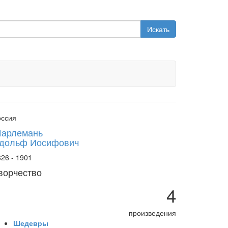
Искать
оссия
арлемань
дольф Иосифович
26 - 1901
ворчество
4
произведения
Шедевры