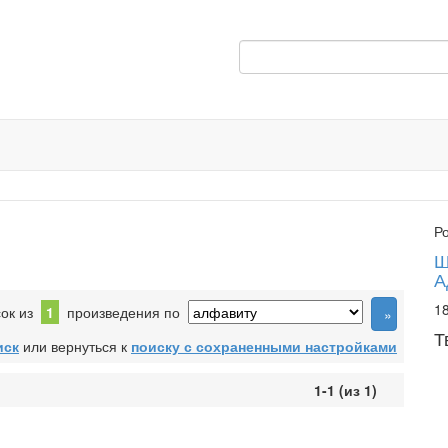
Р
Ш
А
18
сок из
1
произведения по
Т
иск
или вернуться к
поиску с сохраненными настройками
1-1 (из 1)