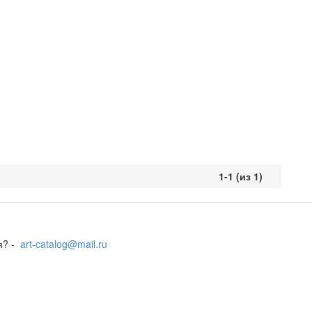
1-1 (из 1)
я? -
art-catalog@mail.ru