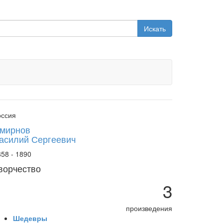
Искать
оссия
мирнов
асилий Сергеевич
58 - 1890
ворчество
3
произведения
Шедевры