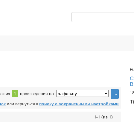
Р
С
В
18
сок из
1
произведения по
Т
иск
или вернуться к
поиску с сохраненными настройками
1-1 (из 1)