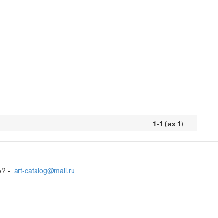
1-1 (из 1)
я? -
art-catalog@mail.ru