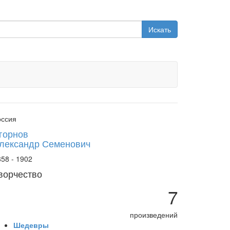
Искать
оссия
горнов
лександр Семенович
58 - 1902
ворчество
7
произведений
Шедевры