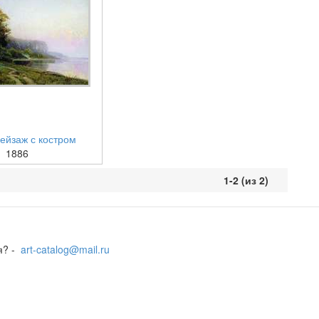
ейзаж с костром
1886
1-2 (из 2)
я? -
art-catalog@mail.ru