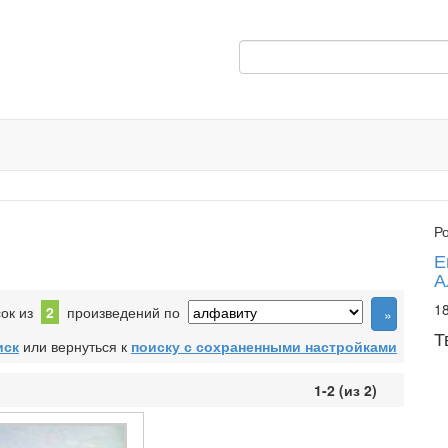
Р
Е
А
18
сок из
2
произведений по
Т
иск
или вернуться к
поиску с сохраненными настройками
1-2 (из 2)