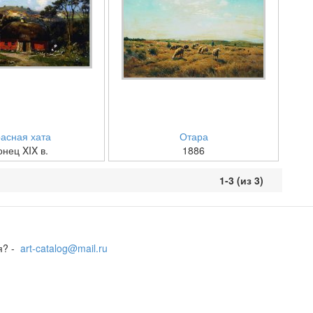
асная хата
Отара
онец XIX в.
1886
1-3 (из 3)
я? -
art-catalog@mail.ru