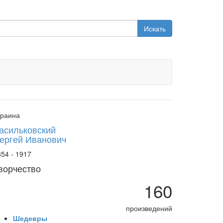
Искать
краина
асильковский
ергей Иванович
54 - 1917
ворчество
160
произведений
Шедевры