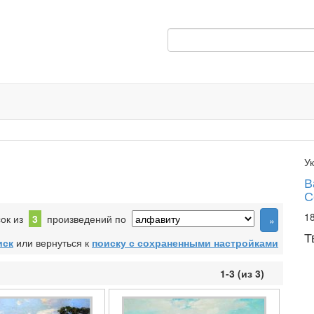
У
В
С
18
сок из
3
произведений по
Т
иск
или вернуться к
поиску с сохраненными настройками
1-3 (из 3)