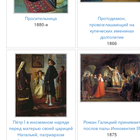
Просительница
Протодиакон,
1880-е
провозглашающий на
купеческих именинах
долголетие
1866
Пётр I в иноземном наряде
Роман Галицкий принимае
перед матерью своей царицей
послов папы Иннокентия II
Натальей, патриархом
1875