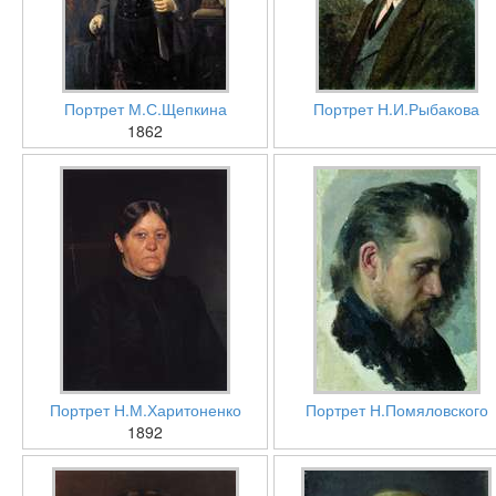
Портрет М.С.Щепкина
Портрет Н.И.Рыбакова
1862
Портрет Н.М.Харитоненко
Портрет Н.Помяловского
1892