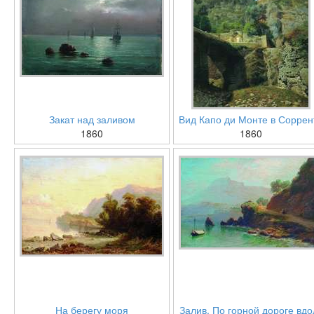
Закат над заливом
Вид Капо ди Монте в Соррен
1860
1860
На берегу моря
Залив. По горной дороге вдо