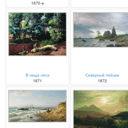
1870-е
В чаще леса
Северный пейзаж
1871
1872