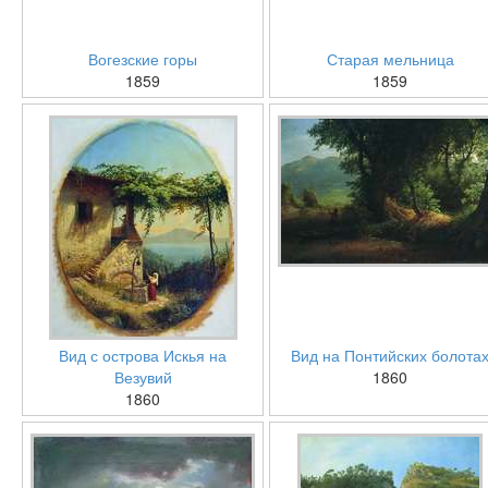
Вогезские горы
Старая мельница
1859
1859
Вид с острова Искья на
Вид на Понтийских болота
Везувий
1860
1860