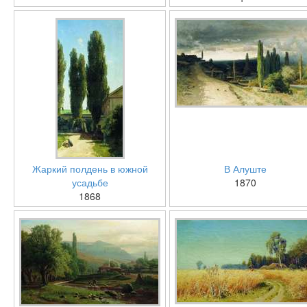
Жаркий полдень в южной
В Алуште
усадьбе
1870
1868