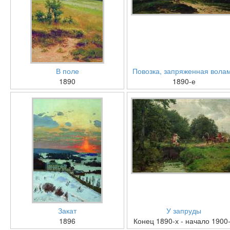
В поле
Повозка, запряженная вола
1890
1890-е
Закат
У запруды
1896
Конец 1890-х - начало 1900