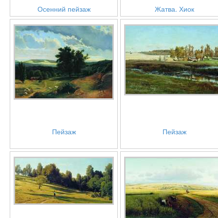
Осенний пейзаж
Жатва. Хиок
Пейзаж
Пейзаж