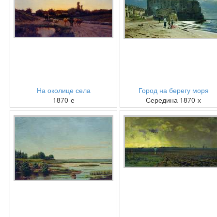
На околице села
Город на берегу моря
1870-е
Середина 1870-х