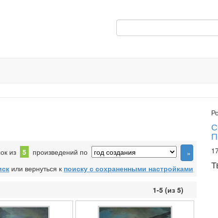
Р
С
П
17
сок из
5
произведений по
Т
иск
или вернуться к
поиску с сохраненными настройками
1-5 (из 5)