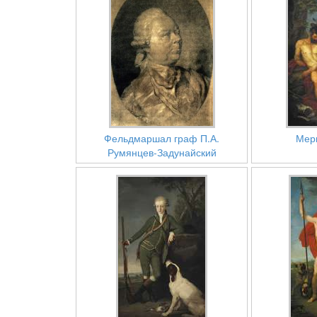
Фельдмаршал граф П.А.
Мерк
Румянцев-Задунайский