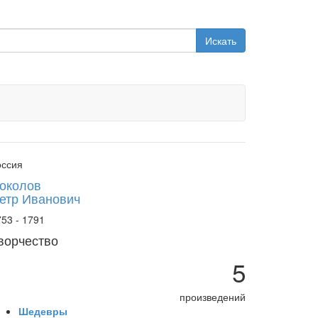
Искать
оссия
околов
етр Иванович
53 - 1791
ворчество
5
произведений
Шедевры