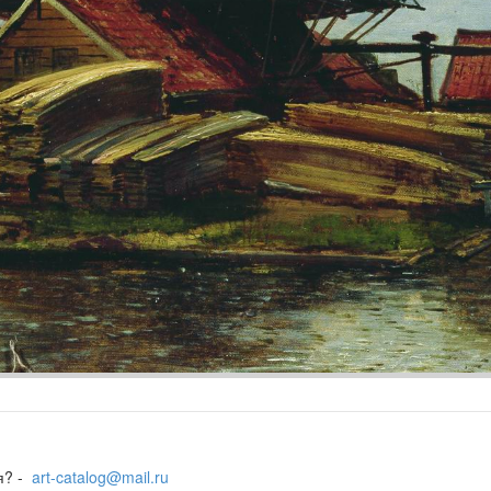
я? -
art-catalog@mail.ru