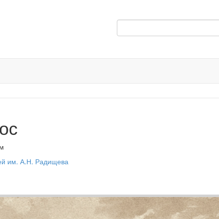
ос
см
ей им. А.Н. Радищева