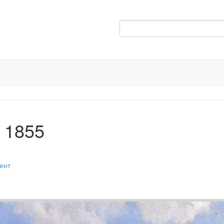
 1855
ент