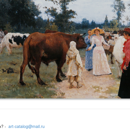
я? -
art-catalog@mail.ru