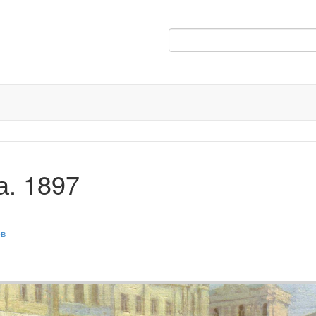
а. 1897
ев