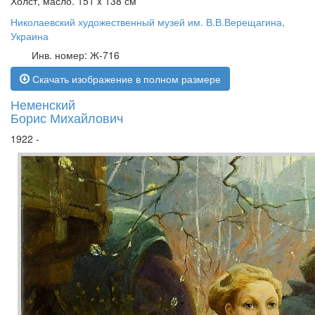
Холст, масло. 151 x 138 см
Николаевский художественный музей им. В.В.Верещагина,
Украина
Инв. номер: Ж-716
Скачать изображение в полном размере
Неменский
Борис Михайлович
1922 -