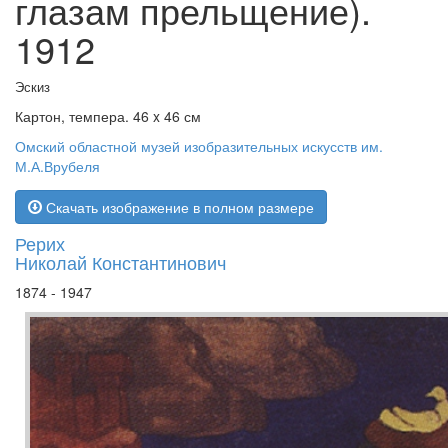
глазам прельщение).
1912
Эскиз
Картон, темпера. 46 x 46 см
Омский областной музей изобразительных искусств им.
М.А.Врубеля
Скачать изображение в полном размере
Рерих
Николай Константинович
1874 - 1947