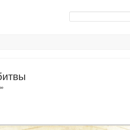
битвы
ве