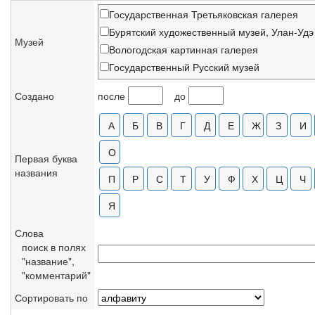
Государственная Третьяковская галерея
Бурятский художественный музей, Улан-Удэ
Музей
Вологодская картинная галерея
Государственный Русский музей
Государственный музей искусств Республик
Создано
после
до
Ивановское объединение художественных 
Национальный музей изобразительного иск
Национальный художественный музей Бела
Ставропольский музей изобразительных иск
Первая буква
названия
Частное собрание
Слова
поиск в полях
"название",
"комментарий"
Сортировать по