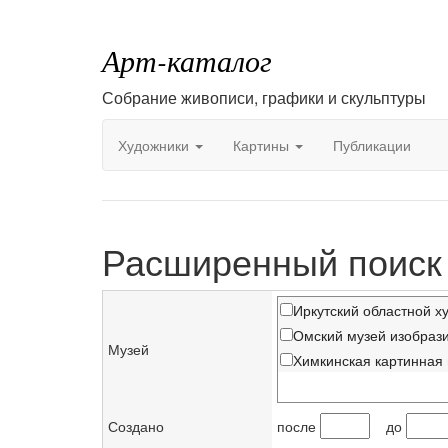
Арт-каталог
Собрание живописи, графики и скульптуры
Художники
Картины
Публикации
Расширенный поиск
Иркутский областной х
Омский музей изобрази
Музей
Химкинская картинная
Создано
после
до