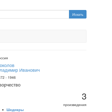
Искать
оссия
околов
ладимир Иванович
72 - 1946
ворчество
3
произведения
Шедевры