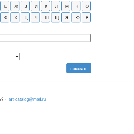
я? -
art-catalog@mail.ru