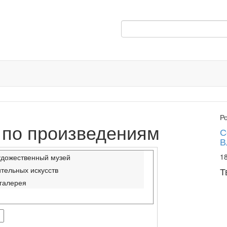
Р
 по произведениям
С
В
18
удожественный музей
тельных искусств
Т
 галерея