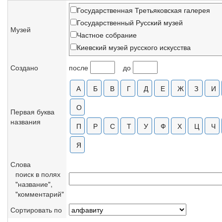
Государственная Третьяковская галерея
Государственный Русский музей
Музей
Частное собрание
Киевский музей русского искусства
Музей-заповедник "Абрамцево"
Создано
после
до
Витебский художественный музей, Беларус
Музей-квартира И.И.Бродского, С.-Петербур
Харьковский художественный музей
Музей Атенеум, Хельсинки
Первая буква
названия
Национальная галерея Армении
Саратовский художественный музей
Национальный художественный музей Бела
Нижегородский художественный музей
Слова
Приморская картинная галерея, Владивост
поиск в полях
Архангельский музей изобразительных иску
"название",
"комментарий"
Всероссийский музей А.С.Пушкина, С.-Пете
Новгородский музей-заповедник
Сортировать по
Псковский музей-заповедник