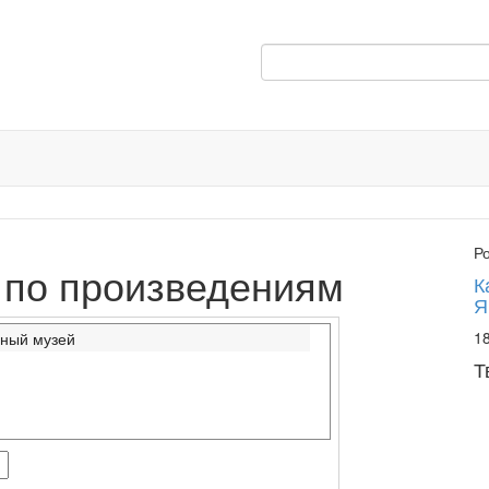
Р
 по произведениям
К
Я
18
нный музей
Т