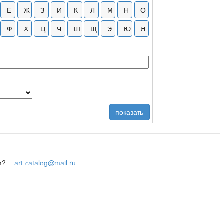
я? -
art-catalog@mail.ru