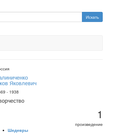
Искать
оссия
алиниченко
ков Яковлевич
69 - 1938
ворчество
1
произведение
Шедевры