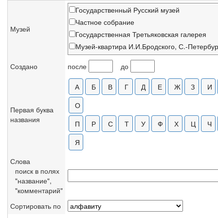
Государственный Русский музей
Частное собрание
Музей
Государственная Третьяковская галерея
Музей-квартира И.И.Бродского, С.-Петербур
Астраханская картинная галерея
Создано
после
до
Центральный театральный музей им. А.А.Б
Институт русской литературы (Пушкинский 
Государственный Литературный музей
Национальный художественный музей Бела
Первая буква
названия
Нижегородский художественный музей
Костромской художественный музей-запове
Музей ГАБТа, Москва
Всероссийский музей А.С.Пушкина, С.-Пете
Слова
Российская национальная библиотека, С.-П
поиск в полях
Бердянский художественный музей, Украин
"название",
"комментарий"
Киевский музей русского искусства
Самарский художественный музей
Сортировать по
Государственный музей искусств Республик