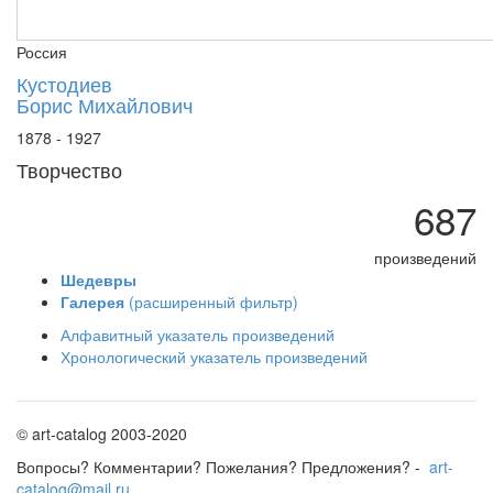
Музей МХАТа
Россия
Музей современной истории России, Москв
Нижнетагильский музей изобразительных ис
Кустодиев
Борис Михайлович
Николаевский художественный музей, Укра
Пермская художественная галерея
1878 - 1927
Саратовский художественный музей
Творчество
Вологодская картинная галерея
687
Вятский художественный музей, Киров
Днепропетровский художественный музей
произведений
Донецкий областной художественный музей
Шедевры
Краснодарский краевой художественный му
Галерея
(расширенный фильтр)
Национальная галерея Армении
Алфавитный указатель произведений
Национальный музей искусств, Бишкек, Кыр
Хронологический указатель произведений
Национальный художественный музей Латв
Рязанский художественный музей
© art-catalog 2003-2020
Санаторий РАН "Узкое", Московская обл.
Тюменский музей изобразительных искусст
Вопросы? Комментарии? Пожелания? Предложения? -
art-
catalog@mail.ru
Чувашский художественный музей, Чебокса