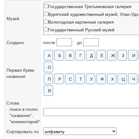
Государственная Третьяковская галерея
Бурятский художественный музей, Улан-Удэ
Музей
Вологодская картинная галерея
Государственный Русский музей
Государственный музей искусств Республик
Создано
после
до
Ивановское объединение художественных 
Национальный музей изобразительного иск
Национальный художественный музей Бела
Ставропольский музей изобразительных иск
Первая буква
названия
Частное собрание
Слова
поиск в полях
"название",
"комментарий"
Сортировать по