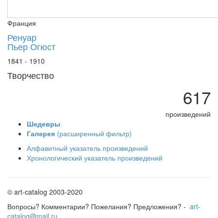
Музей искусств, Филадельфия
Франция
Национальный музей, Белград
Галерея Филлипса, Вашингтон
Ренуар
Пьер Огюст
Музей Мармоттан-Моне, Париж
Музей изящных искусств, Хьюстон
1841 - 1910
Музей искусств, Кливленд, США
Творчество
Национальная библиотека, Париж
617
Галерея Альбертина, Вена
Институт Курто, Лондон
произведений
Мемориальный музей Кавамура, Япония
Шедевры
Музей Нортона Саймона, Пасадена, США
Галерея
(расширенный фильтр)
Национальная галерея Канады, Оттава
Алфавитный указатель произведений
Национальный музей западного искусства, 
Хронологический указатель произведений
Национальный музей, Стокгольм
Балтиморский художественный музей, США
© art-catalog 2003-2020
Берлинская картинная галерея
Бриджстоунский художественный музей, Яп
Вопросы? Комментарии? Пожелания? Предложения? -
art-
catalog@mail.ru
Галерея Пола Розенберга, Нью-Йорк