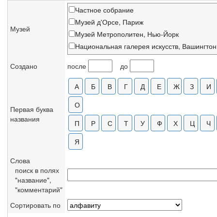
Частное собрание
Музей д'Орсе, Париж
Музей
Музей Метрополитен, Нью-Йорк
Национальная галерея искусств, Вашингтон
Эрмитаж, С.-Петербург
Создано
после
до
Художественный институт Кларков, Вильямс
Институт искусств, Чикаго
Фонд Барнса, Мерион, США
Музей д'Оранжери, Париж
Первая буква
названия
Музей изящных искусств, Бостон
Национальная галерея, Лондон
Галерея Даниэля Маленга, Париж
Собрание Дюран-Рюэля, Париж
Слова
ГМИИ им. А.С.Пушкина
поиск в полях
Музей Фогга, Гарвардский университет, СШ
"название",
"комментарий"
Музей искусств, Сан-Паулу
Лувр, Париж
Сортировать по
Собрания Оскара Рейнхарда, Винтертур