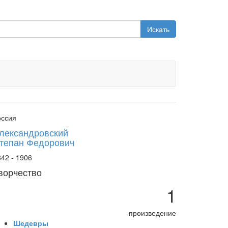
Искать
оссия
лександровский
тепан Федорович
42 - 1906
ворчество
1
произведение
Шедевры