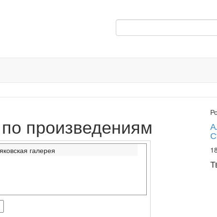
Р
 по произведениям
А
С
18
яковская галерея
Т