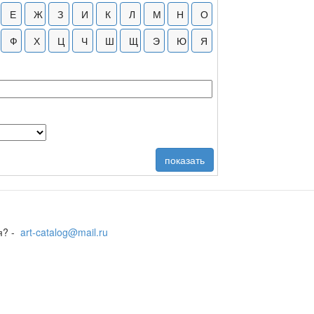
я? -
art-catalog@mail.ru