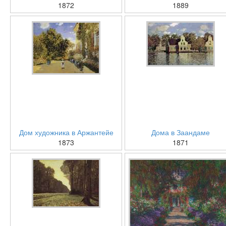
1872
1889
Дом художника в Аржантейе
Дома в Заандаме
1873
1871