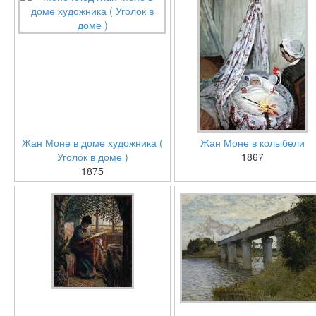
Жан Моне в доме художника (
Жан Моне в колыбели
Уголок в доме )
1867
1875