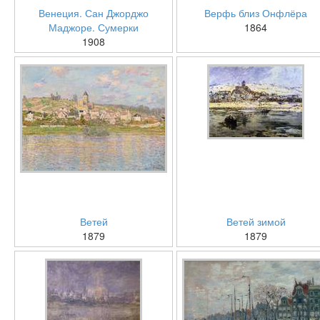
Венеция. Сан Джорджо
Верфь близ Онфлёра
Маджоре. Сумерки
1864
1908
Ветей
Ветей зимой
1879
1879