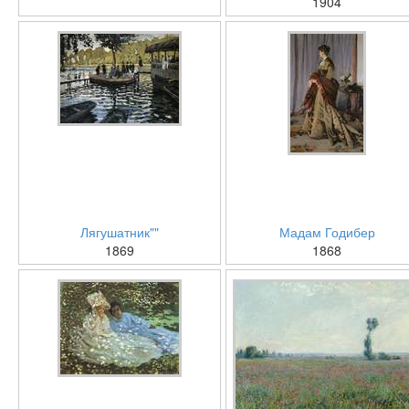
1904
Лягушатник""
Мадам Годибер
1869
1868