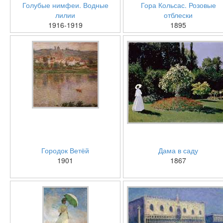
Голубые нимфеи. Водные
Гора Кольсас. Розовые
лилии
отблески
1916-1919
1895
Городок Ветёй
Дама в саду
1901
1867