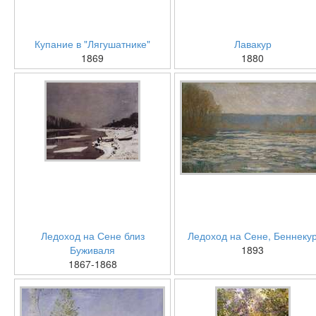
Купание в "Лягушатнике"
Лавакур
1869
1880
Ледоход на Сене близ
Ледоход на Сене, Беннеку
Буживаля
1893
1867-1868